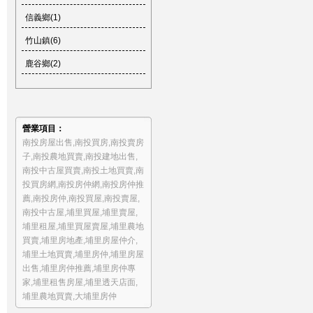
信義鄉(1)
竹山鎮(6)
鹿谷鄉(2)
營業項目：
南投房屋出售
,
南投買房
,
南投賣房
子
,
南投農地買賣
,
南投建地出售
,
南投中古屋買賣
,
南投土地買賣
,
南
投買房網
,
南投房仲網
,
南投房仲推
薦
,
南投房仲
,
南投買屋
,
南投賣屋
,
南投中古屋
,
埔里買屋
,
埔里賣屋
,
埔里租屋
,
埔里買屋賣屋
,
埔里農地
買賣
,
埔里房地產
,
埔里房屋仲介
,
埔里土地買賣
,
埔里房仲
,
埔里房屋
出售
,
埔里房仲推薦
,
埔里房仲專
家
,
埔里租售房屋
,
埔里透天店面
,
埔里農地買賣
,
大埔里房仲