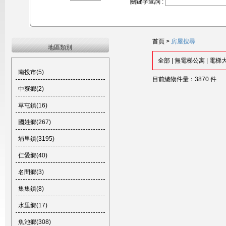
關鍵字查詢 :
首頁
>
房屋搜尋
地區類別
全部
|
無電梯公寓
|
電梯
南投市(5)
目前總物件量：3870 件
中寮鄉(2)
草屯鎮(16)
國姓鄉(267)
埔里鎮(3195)
仁愛鄉(40)
名間鄉(3)
集集鎮(8)
水里鄉(17)
魚池鄉(308)