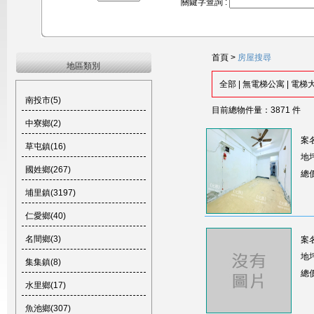
關鍵字查詢 :
首頁
>
房屋搜尋
地區類別
全部
|
無電梯公寓
|
電梯
南投市(5)
目前總物件量：3871 件
中寮鄉(2)
案
草屯鎮(16)
地坪
國姓鄉(267)
總
埔里鎮(3197)
仁愛鄉(40)
名間鄉(3)
案
地坪
集集鎮(8)
總
水里鄉(17)
魚池鄉(307)