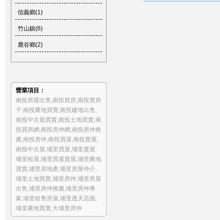
信義鄉(1)
竹山鎮(6)
鹿谷鄉(2)
營業項目：
南投房屋出售
,
南投買房
,
南投賣房
子
,
南投農地買賣
,
南投建地出售
,
南投中古屋買賣
,
南投土地買賣
,
南
投買房網
,
南投房仲網
,
南投房仲推
薦
,
南投房仲
,
南投買屋
,
南投賣屋
,
南投中古屋
,
埔里買屋
,
埔里賣屋
,
埔里租屋
,
埔里買屋賣屋
,
埔里農地
買賣
,
埔里房地產
,
埔里房屋仲介
,
埔里土地買賣
,
埔里房仲
,
埔里房屋
出售
,
埔里房仲推薦
,
埔里房仲專
家
,
埔里租售房屋
,
埔里透天店面
,
埔里農地買賣
,
大埔里房仲