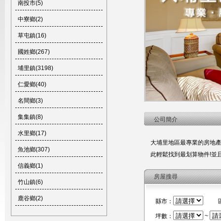
南投市(5)
中寮鄉(2)
草屯鎮(16)
國姓鄉(267)
埔里鎮(3198)
仁愛鄉(40)
名間鄉(3)
集集鎮(8)
公司簡介
水里鄉(17)
大埔里地區最專業的房地產入
魚池鄉(307)
此輕鬆找到最划算物件!並
信義鄉(1)
房屋搜尋
竹山鎮(6)
鹿谷鄉(2)
縣市：
坪數：
~