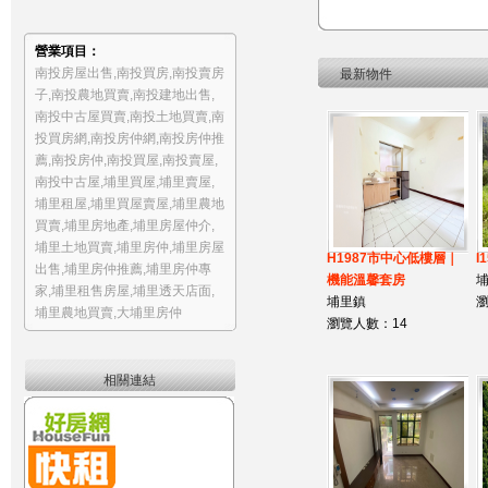
營業項目：
南投房屋出售
,
南投買房
,
南投賣房
最新物件
子
,
南投農地買賣
,
南投建地出售
,
南投中古屋買賣
,
南投土地買賣
,
南
投買房網
,
南投房仲網
,
南投房仲推
薦
,
南投房仲
,
南投買屋
,
南投賣屋
,
南投中古屋
,
埔里買屋
,
埔里賣屋
,
埔里租屋
,
埔里買屋賣屋
,
埔里農地
買賣
,
埔里房地產
,
埔里房屋仲介
,
埔里土地買賣
,
埔里房仲
,
埔里房屋
H1987市中心低樓層｜
I
出售
,
埔里房仲推薦
,
埔里房仲專
機能溫馨套房
家
,
埔里租售房屋
,
埔里透天店面
,
埔里鎮
瀏
埔里農地買賣
,
大埔里房仲
瀏覽人數：14
相關連結