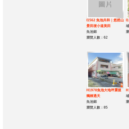
I1562 魚池共和｜悠然山
I
景田埂小道美田
魚池鄉
瀏
瀏覽人數：62
H1978魚池大地坪震後
H
獨棟透天
魚池鄉
瀏
瀏覽人數：85