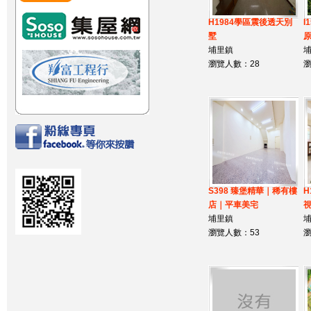
H1984學區震後透天別
I
墅
埔里鎮
瀏覽人數：28
瀏
S398 臻堡精華｜稀有樓
H
店｜平車美宅
埔里鎮
瀏覽人數：53
瀏