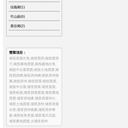
信義鄉(1)
竹山鎮(6)
鹿谷鄉(2)
營業項目：
南投房屋出售
,
南投買房
,
南投賣房
子
,
南投農地買賣
,
南投建地出售
,
南投中古屋買賣
,
南投土地買賣
,
南
投買房網
,
南投房仲網
,
南投房仲推
薦
,
南投房仲
,
南投買屋
,
南投賣屋
,
南投中古屋
,
埔里買屋
,
埔里賣屋
,
埔里租屋
,
埔里買屋賣屋
,
埔里農地
買賣
,
埔里房地產
,
埔里房屋仲介
,
埔里土地買賣
,
埔里房仲
,
埔里房屋
出售
,
埔里房仲推薦
,
埔里房仲專
家
,
埔里租售房屋
,
埔里透天店面
,
埔里農地買賣
,
大埔里房仲