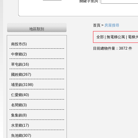
關鍵字查詢 :
首頁
>
房屋搜尋
地區類別
全部
|
無電梯公寓
|
電梯
南投市(5)
目前總物件量：3872 件
中寮鄉(2)
草屯鎮(16)
國姓鄉(267)
埔里鎮(3198)
仁愛鄉(40)
名間鄉(3)
集集鎮(8)
水里鄉(17)
魚池鄉(307)