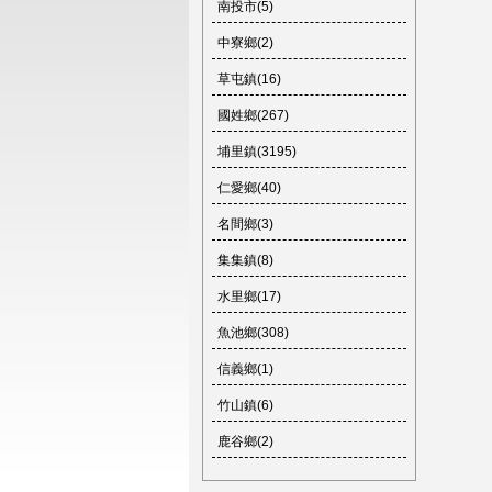
南投市(5)
中寮鄉(2)
草屯鎮(16)
國姓鄉(267)
埔里鎮(3195)
仁愛鄉(40)
名間鄉(3)
集集鎮(8)
水里鄉(17)
魚池鄉(308)
信義鄉(1)
竹山鎮(6)
鹿谷鄉(2)