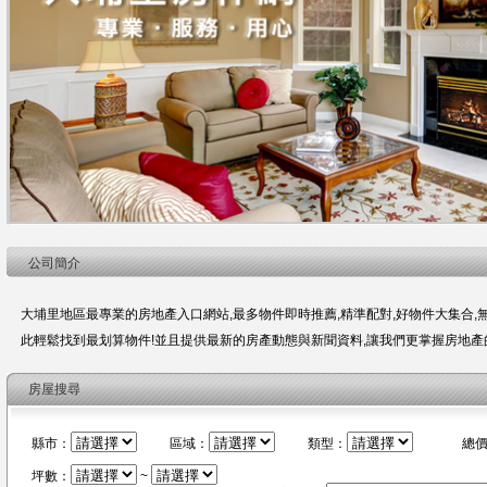
公司簡介
大埔里地區最專業的房地產入口網站,最多物件即時推薦,精準配對,好物件大集合,無
此輕鬆找到最划算物件!並且提供最新的房產動態與新聞資料,讓我們更掌握房地產
房屋搜尋
縣市：
區域：
類型：
總
坪數：
~