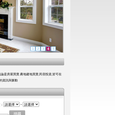
4
1
2
3
5
論是房屋買賣.農地建地買賣,民宿投資,皆可在
的資訊與脈動
價：
~