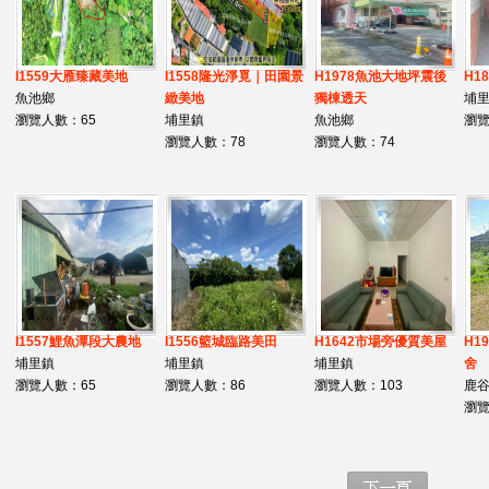
I1559大雁臻藏美地
I1558隆光淨覓｜田園景
H1978魚池大地坪震後
H1
魚池鄉
緻美地
獨棟透天
埔
瀏覽人數：65
埔里鎮
魚池鄉
瀏覽
瀏覽人數：78
瀏覽人數：74
I1557鯉魚潭段大農地
I1556籃城臨路美田
H1642市場旁優質美屋
H1
埔里鎮
埔里鎮
埔里鎮
舍
瀏覽人數：65
瀏覽人數：86
瀏覽人數：103
鹿
瀏覽