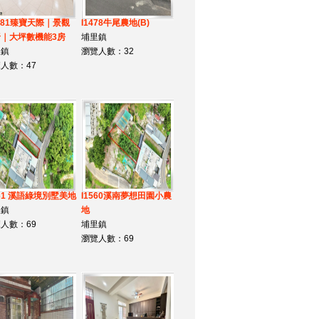
981臻寶天際｜景觀
I1478牛尾農地(B)
｜大坪數機能3房
埔里鎮
里鎮
瀏覽人數：32
人數：47
561 溪語綠境別墅美地
I1560溪南夢想田園小農
里鎮
地
人數：69
埔里鎮
瀏覽人數：69