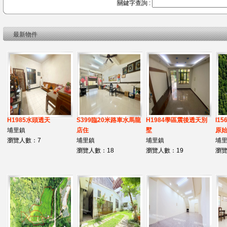
關鍵字查詢 :
最新物件
H1985水頭透天
S399臨20米路車水馬龍
H1984學區震後透天別
I1
埔里鎮
店住
墅
原
瀏覽人數：7
埔里鎮
埔里鎮
埔
瀏覽人數：18
瀏覽人數：19
瀏覽