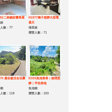
892二林鎮財寶美屋
H1977梅子悠靜大面寬
里鎮
透天
人數：77
埔里鎮
瀏覽人數：71
975 鹿谷森活合法農
I1555魚池香茶｜秘境悠
靜｜平坦美地
谷鄉
魚池鄉
人數：119
瀏覽人數：103