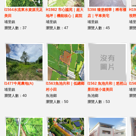
I1564水流東水資源充足
H1982 市心謐苑｜超大
S398 臻堡精華｜稀有樓
H1
美田
地坪｜機能核心｜庭院
店｜平車美宅
視野
埔里鎮
埔里鎮
埔里鎮
埔
瀏覽人數：37
瀏覽人數：47
瀏覽人數：45
瀏覽
I1477牛尾農地(A)
I1563魚池共和｜低總鄉
I1562 魚池共和｜悠然山
I1
埔里鎮
村小田
景田埂小道美田
埔
瀏覽人數：40
魚池鄉
魚池鄉
瀏覽
瀏覽人數：50
瀏覽人數：53