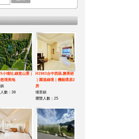
565小埔社.綠意山景｜
H1983台中西區.勝美術
始悠境美地
｜園道綠境｜機能璞居2
里鎮
房
人數：38
埔里鎮
瀏覽人數：25