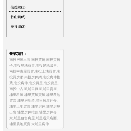
信義鄉(1)
竹山鎮(6)
鹿谷鄉(2)
營業項目：
南投房屋出售
,
南投買房
,
南投賣房
子
,
南投農地買賣
,
南投建地出售
,
南投中古屋買賣
,
南投土地買賣
,
南
投買房網
,
南投房仲網
,
南投房仲推
薦
,
南投房仲
,
南投買屋
,
南投賣屋
,
南投中古屋
,
埔里買屋
,
埔里賣屋
,
埔里租屋
,
埔里買屋賣屋
,
埔里農地
買賣
,
埔里房地產
,
埔里房屋仲介
,
埔里土地買賣
,
埔里房仲
,
埔里房屋
出售
,
埔里房仲推薦
,
埔里房仲專
家
,
埔里租售房屋
,
埔里透天店面
,
埔里農地買賣
,
大埔里房仲