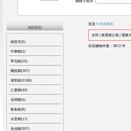
關鍵字查詢 :
首頁
>
房屋搜尋
地區類別
全部
|
無電梯公寓
|
電梯
南投市(5)
目前總物件量：3872 件
中寮鄉(2)
草屯鎮(16)
國姓鄉(267)
埔里鎮(3198)
仁愛鄉(40)
名間鄉(3)
集集鎮(8)
水里鄉(17)
魚池鄉(307)